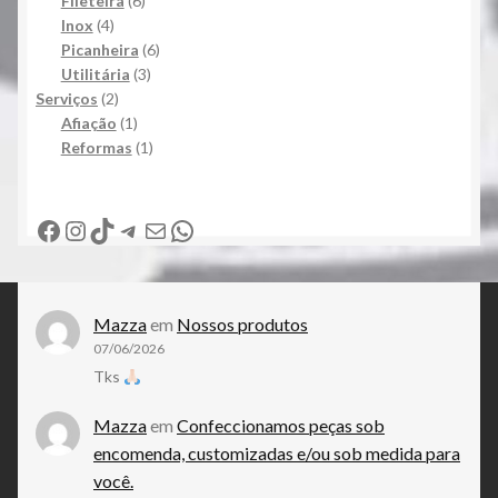
Fileteira
6
4
produtos
Inox
4
produtos
6
Picanheira
6
3
produtos
Utilitária
3
2
produtos
Serviços
2
produtos
1
Afiação
1
produto
1
Reformas
1
produto
Facebook
Instagram
TikTok
Telegram
E-mail
WhatsApp
Mazza
em
Nossos produtos
07/06/2026
Tks
Mazza
em
Confeccionamos peças sob
encomenda, customizadas e/ou sob medida para
você.