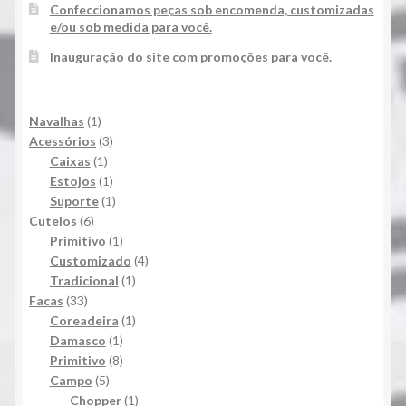
Confeccionamos peças sob encomenda, customizadas
e/ou sob medida para você.
Inauguração do site com promoções para você.
1
Navalhas
1
produto
3
Acessórios
3
1
produtos
Caixas
1
produto
1
Estojos
1
produto
1
Suporte
1
6
produto
Cutelos
6
produtos
1
Primitivo
1
produto
4
Customizado
4
1
produtos
Tradicional
1
33
produto
Facas
33
produtos
1
Coreadeira
1
1
produto
Damasco
1
produto
8
Primitivo
8
5
produtos
Campo
5
produtos
1
Chopper
1