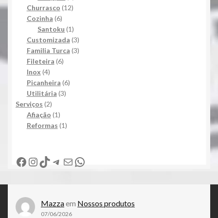
12
produto
Churrasco
12
6
produtos
Cozinha
6
produtos
1
Santoku
1
produto
3
Customizada
3
produtos
3
Familia Turca
3
6
produtos
Fileteira
6
4
produtos
Inox
4
produtos
6
Picanheira
6
3
produtos
Utilitária
3
2
produtos
Serviços
2
produtos
1
Afiação
1
produto
1
Reformas
1
produto
Facebook
Instagram
TikTok
Telegram
E-mail
WhatsApp
Mazza
em
Nossos produtos
07/06/2026