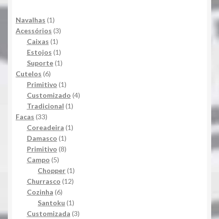
1
Navalhas
1
produto
3
Acessórios
3
1
produtos
Caixas
1
produto
1
Estojos
1
produto
1
Suporte
1
6
produto
Cutelos
6
produtos
1
Primitivo
1
produto
4
Customizado
4
1
produtos
Tradicional
1
33
produto
Facas
33
produtos
1
Coreadeira
1
1
produto
Damasco
1
produto
8
Primitivo
8
5
produtos
Campo
5
produtos
1
Chopper
1
12
produto
Churrasco
12
6
produtos
Cozinha
6
produtos
1
Santoku
1
produto
3
Customizada
3