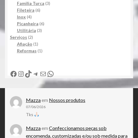
produtos
3
Familia Turca
3
6
produtos
Fileteira
6
4
produtos
Inox
4
produtos
6
Picanheira
6
3
produtos
Utilitária
3
2
produtos
Serviços
2
produtos
1
Afiação
1
produto
1
Reformas
1
produto
Facebook
Instagram
TikTok
Telegram
E-mail
WhatsApp
Mazza
em
Nossos produtos
07/06/2026
Tks
Mazza
em
Confeccionamos peças sob
encomenda, customizadas e/ou sob medida para