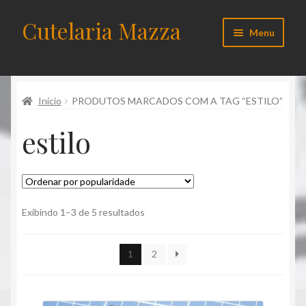
Cutelaria Mazza
Pular
Pular
Menu
para
para
navegação
o
Início
conteúdo
Início
PRODUTOS MARCADOS COM A TAG “ESTILO”
Acessórios
estilo
Carrinho de compras
Checkout
Cliente
Classificado
Exibindo 1–3 de 5 resultados
por
popularidade
Contato
1
2
Cutelos