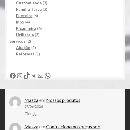
produto
3
Customizada
3
produtos
3
Familia Turca
3
6
produtos
Fileteira
6
4
produtos
Inox
4
produtos
6
Picanheira
6
3
produtos
Utilitária
3
2
produtos
Serviços
2
produtos
1
Afiação
1
produto
1
Reformas
1
produto
Facebook
Instagram
TikTok
Telegram
E-mail
WhatsApp
Mazza
em
Nossos produtos
07/06/2026
Tks
Mazza
em
Confeccionamos peças sob