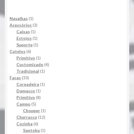
1
Navalhas
1
produto
3
Acessórios
3
1
produtos
Caixas
1
produto
1
Estojos
1
produto
1
Suporte
1
6
produto
Cutelos
6
produtos
1
Primitivo
1
produto
4
Customizado
4
1
produtos
Tradicional
1
33
produto
Facas
33
produtos
1
Coreadeira
1
1
produto
Damasco
1
produto
8
Primitivo
8
5
produtos
Campo
5
produtos
1
Chopper
1
12
produto
Churrasco
12
6
produtos
Cozinha
6
produtos
1
Santoku
1