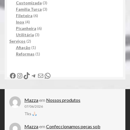
produto
3
Customizada
3
produtos
3
Familia Turca
3
6
produtos
Fileteira
6
4
produtos
Inox
4
produtos
6
Picanheira
6
3
produtos
Utilitária
3
2
produtos
Serviços
2
produtos
1
Afiação
1
produto
1
Reformas
1
produto
Facebook
Instagram
TikTok
Telegram
E-mail
WhatsApp
Mazza
em
Nossos produtos
07/06/2026
Tks
Mazza
em
Confeccionamos peças sob