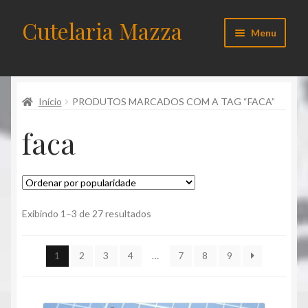
Cutelaria Mazza
Pular
Pular
Menu
para
para
navegação
o
Início
conteúdo
Início
PRODUTOS MARCADOS COM A TAG “FACA”
Acessórios
faca
Carrinho de compras
Checkout
Cliente
Classificado
Exibindo 1–3 de 27 resultados
por
popularidade
Contato
1
2
3
4
…
7
8
9
Cutelos