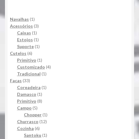
1
Navalhas
1
produto
3
Acessórios
3
1
produtos
Caixas
1
produto
1
Estojos
1
produto
1
Suporte
1
6
produto
Cutelos
6
produtos
1
Primitivo
1
produto
4
Customizado
4
1
produtos
Tradicional
1
33
produto
Facas
33
produtos
1
Coreadeira
1
1
produto
Damasco
1
produto
8
Primitivo
8
5
produtos
Campo
5
produtos
1
Chopper
1
12
produto
Churrasco
12
6
produtos
Cozinha
6
produtos
1
Santoku
1