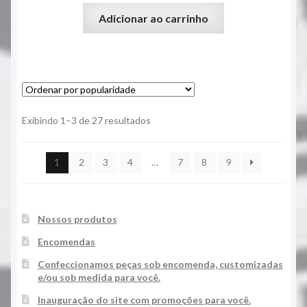
Adicionar ao carrinho
Classificado
Exibindo 1–3 de 27 resultados
por
popularidade
1
2
3
4
…
7
8
9
Nossos produtos
Encomendas
Confeccionamos peças sob encomenda, customizadas
e/ou sob medida para você.
Inauguração do site com promoções para você.