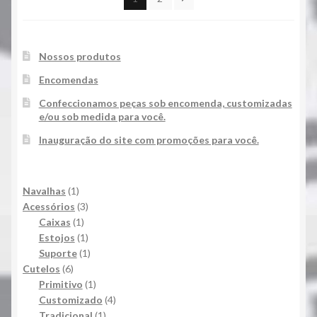
Nossos produtos
Encomendas
Confeccionamos peças sob encomenda, customizadas
e/ou sob medida para você.
Inauguração do site com promoções para você.
1
Navalhas
1
produto
3
Acessórios
3
1
produtos
Caixas
1
produto
1
Estojos
1
produto
1
Suporte
1
6
produto
Cutelos
6
produtos
1
Primitivo
1
produto
4
Customizado
4
1
produtos
Tradicional
1