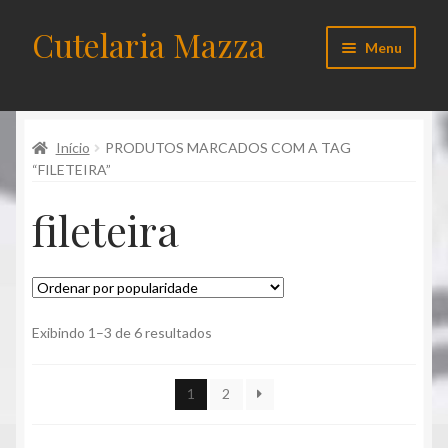
Cutelaria Mazza
Pular
Pular
Menu
para
para
navegação
o
Início
conteúdo
Início
PRODUTOS MARCADOS COM A TAG
Acessórios
“FILETEIRA”
Carrinho de compras
fileteira
Checkout
Cliente
Classificado
Exibindo 1–3 de 6 resultados
por
Contato
popularidade
1
2
Cutelos