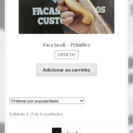
R$ 220,00.
R$ 180
Faca Javali – Primitivo
OFERTA!
Adicionar ao carrinho
Classificado
Exibindo 1–3 de 6 resultados
por
popularidade
1
2