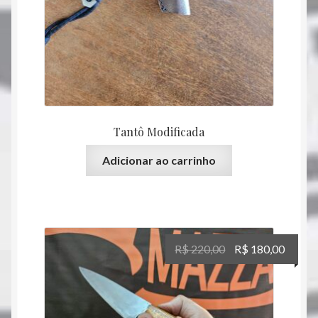
Tantô Modificada
Adicionar ao carrinho
O
O
R$
220,00
R$
180,00
preço
preço
original
atual
era:
é: