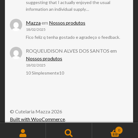
suggesting that I actually enjoyed the usual
information an individual supply…
Mazza
em
Nossos produtos
18/02/2025
Fico feliz q tenha gostado e agradeço o feedback.
ROQUEUDISON ALVES DOS SANTOS
em
Nossos produtos
18/02/2025
10 Simplesmente10
© Cutelaria Mazza 2026
Built with WooCommerce
.
0
Pesquisar
Pesquisar