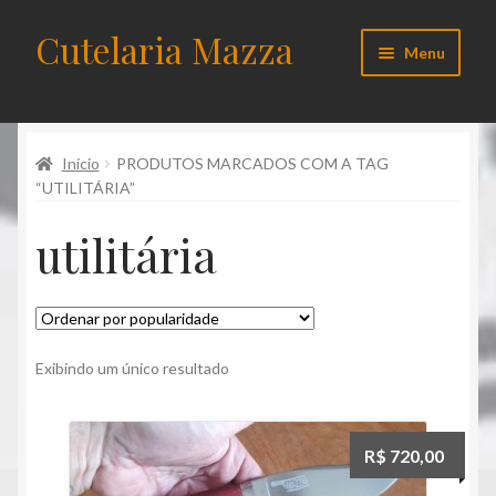
Cutelaria Mazza
Pular
Pular
Menu
para
para
navegação
o
Início
conteúdo
Início
PRODUTOS MARCADOS COM A TAG
Acessórios
“UTILITÁRIA”
Carrinho de compras
utilitária
Checkout
Cliente
Exibindo um único resultado
Contato
R$
720,00
Cutelos