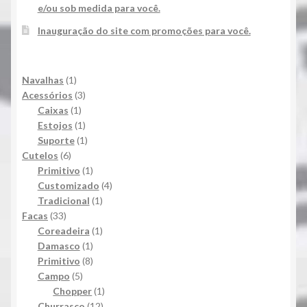
e/ou sob medida para você.
Inauguração do site com promoções para você.
1
Navalhas
1
produto
3
Acessórios
3
1
produtos
Caixas
1
produto
1
Estojos
1
produto
1
Suporte
1
6
produto
Cutelos
6
produtos
1
Primitivo
1
produto
4
Customizado
4
1
produtos
Tradicional
1
33
produto
Facas
33
produtos
1
Coreadeira
1
1
produto
Damasco
1
produto
8
Primitivo
8
5
produtos
Campo
5
produtos
1
Chopper
1
12
produto
Churrasco
12