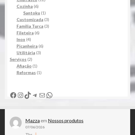
6
produtos
Cozinha
6
produtos
1
Santoku
1
produto
3
Customizada
3
produtos
3
Familia Turca
3
6
produtos
Fileteira
6
4
produtos
Inox
4
produtos
6
Picanheira
6
3
produtos
Utilitária
3
2
produtos
Serviços
2
produtos
1
Afiação
1
produto
1
Reformas
1
produto
Facebook
Instagram
TikTok
Telegram
E-mail
WhatsApp
Mazza
em
Nossos produtos
07/06/2026
Tks