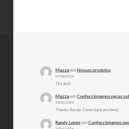
Mazza
em
Nossos produtos
07/06/2026
Tks 🙏🏻
Mazza
em
Confeccionamos peças sob
14/01/2026
Thanks Randy. Come back anytime!
Randy Lopez
em
Confeccionamos peç
14/01/2026