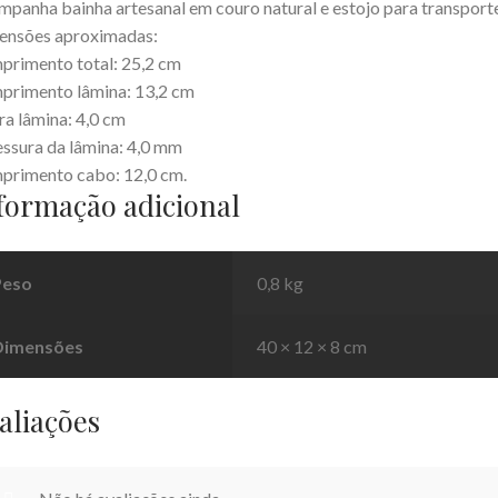
panha bainha artesanal em couro natural e estojo para transporte
ensões aproximadas:
rimento total: 25,2 cm
rimento lâmina: 13,2 cm
ra lâmina: 4,0 cm
ssura da lâmina: 4,0 mm
primento cabo: 12,0 cm.
formação adicional
Peso
0,8 kg
Dimensões
40 × 12 × 8 cm
aliações