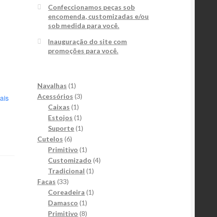
Confeccionamos peças sob
encomenda, customizadas e/ou
sob medida para você.
Inauguração do site com
promoções para você.
1
Navalhas
1
produto
3
Acessórios
3
ais
1
produtos
Caixas
1
produto
1
Estojos
1
produto
1
Suporte
1
6
produto
Cutelos
6
produtos
1
Primitivo
1
produto
4
Customizado
4
1
produtos
Tradicional
1
33
produto
Facas
33
produtos
1
Coreadeira
1
1
produto
Damasco
1
produto
8
Primitivo
8