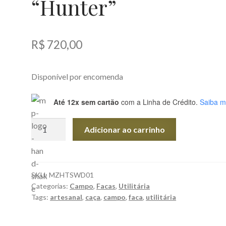
“Hunter”
R$
720,00
Disponível por encomenda
Até 12x sem cartão
com a Linha de Crédito.
Saiba m
Faca
Adicionar ao carrinho
Utilitária
"Hunter"
quantidade
SKU:
MZHTSWD01
Categorias:
Campo
,
Facas
,
Utilitária
Tags:
artesanal
,
caça
,
campo
,
faca
,
utilitária