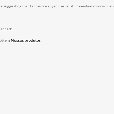
re suggesting that I actually enjoyed the usual information an individual
feedback.
OS
em
Nossos produtos