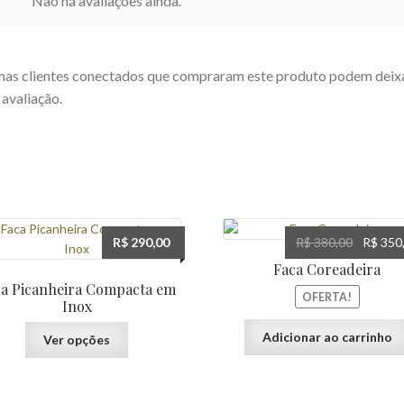
Não há avaliações ainda.
as clientes conectados que compraram este produto podem deix
avaliação.
O
R$
290,00
R$
380,00
R$
350
preço
Faca Coreadeira
original
ca Picanheira Compacta em
OFERTA!
era:
Inox
R$ 380,0
Este
Adicionar ao carrinho
Ver opções
produto
tem
várias