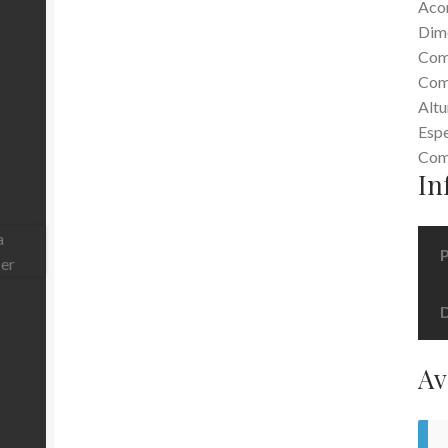
Acom
Dim
Comp
Comp
Altu
Espe
Com
In
Av