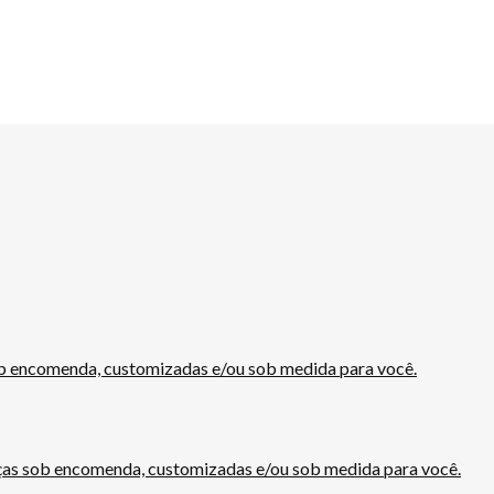
variantes.
As
opções
podem
ser
escolhidas
na
página
do
produto
 encomenda, customizadas e/ou sob medida para você.
as sob encomenda, customizadas e/ou sob medida para você.