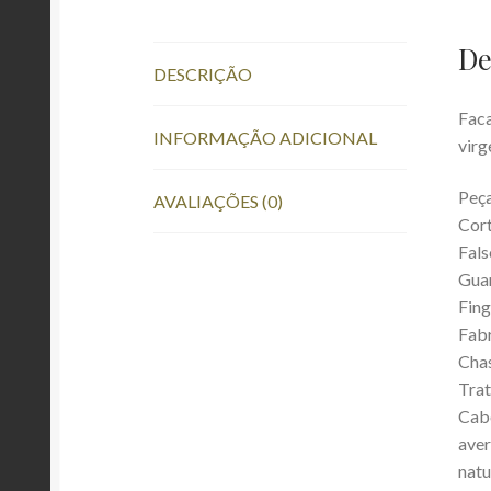
De
DESCRIÇÃO
Faca
INFORMAÇÃO ADICIONAL
virg
Peça
AVALIAÇÕES (0)
Cort
Fals
Guar
Fing
Fabr
Chas
Trat
Cabo
aver
natu