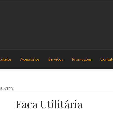
Cutelos
Acessórios
Servicos
Promoções
Contat
out
Cliente
Contato
Cutelos
Facas
Inicio
Promoções
Servicos
“HUNTER”
Faca Utilitária