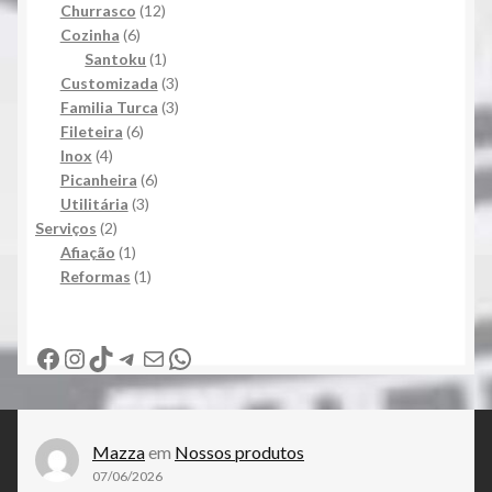
12
produto
Churrasco
12
6
produtos
Cozinha
6
produtos
1
Santoku
1
produto
3
Customizada
3
produtos
3
Familia Turca
3
6
produtos
Fileteira
6
4
produtos
Inox
4
produtos
6
Picanheira
6
3
produtos
Utilitária
3
2
produtos
Serviços
2
produtos
1
Afiação
1
produto
1
Reformas
1
produto
Facebook
Instagram
TikTok
Telegram
E-mail
WhatsApp
Mazza
em
Nossos produtos
07/06/2026