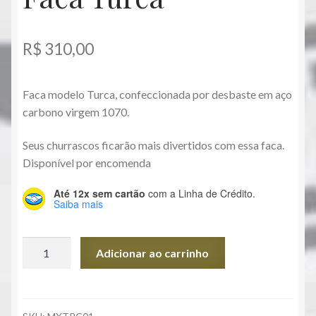
Facas
R$
310,00
Inicio
Promoções
Faca modelo Turca, confeccionada por desbaste em aço
carbono virgem 1070.
Servicos
Seus churrascos ficarão mais divertidos com essa faca.
Disponível por encomenda
Até 12x sem cartão
com a Linha de Crédito.
Saiba mais
Faca
Adicionar ao carrinho
Turca
quantidade