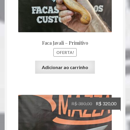
na
página
do
produto
Faca Javali – Primitivo
OFERTA!
Adicionar ao carrinho
O
O
R$
380,00
R$
320,00
preço
preço
original
atual
era:
é: