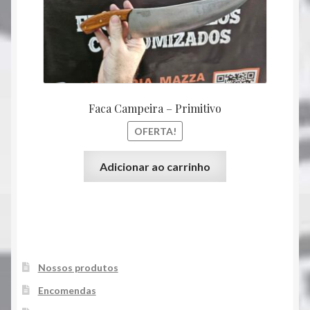
R$ 380,00.
R$ 320
Faca Campeira – Primitivo
OFERTA!
Adicionar ao carrinho
Nossos produtos
Encomendas