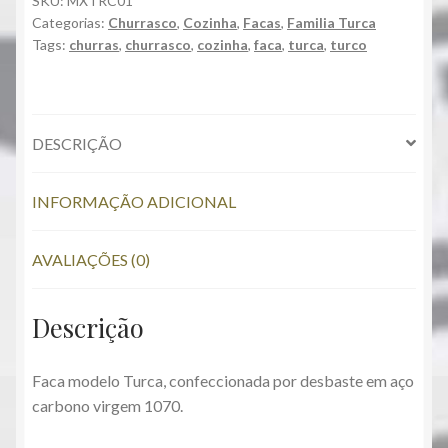
SKU:
MXTRC01
Categorias:
Churrasco
,
Cozinha
,
Facas
,
Familia Turca
Tags:
churras
,
churrasco
,
cozinha
,
faca
,
turca
,
turco
DESCRIÇÃO
INFORMAÇÃO ADICIONAL
AVALIAÇÕES (0)
Descrição
Faca modelo Turca, confeccionada por desbaste em aço
carbono virgem 1070.