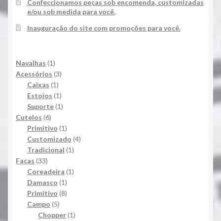
Confeccionamos peças sob encomenda, customizadas
e/ou sob medida para você.
Inauguração do site com promoções para você.
1
Navalhas
1
produto
3
Acessórios
3
1
produtos
Caixas
1
produto
1
Estojos
1
produto
1
Suporte
1
6
produto
Cutelos
6
produtos
1
Primitivo
1
produto
4
Customizado
4
1
produtos
Tradicional
1
33
produto
Facas
33
produtos
1
Coreadeira
1
1
produto
Damasco
1
produto
8
Primitivo
8
5
produtos
Campo
5
produtos
1
Chopper
1